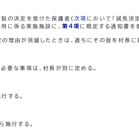
る旨の決定を受けた保護者
(
次項
において「減免決定
利用に係る実施施設に、
第4項
に規定する通知書を
定の理由が消滅したときは、直ちにその旨を村長に
、必要な事項は、村長が別に定める。
施行する。
ら施行する。