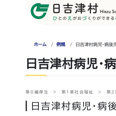
ホーム
/
例規
/
日吉津村病児・病後
日吉津村病児・
第8編厚生 > 第1章社会福祉 > 第2
日吉津村病児・病