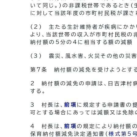
いて同じ。)
の非課税世帯であるとき
(
に対して当該年度の市町村民税が課さ
(2)
主たる生計維持者が疾病にかか
より、当該世帯の収入が市町村民税の
納付額の5分の4に相当する額の減額
(3)
震災、風水害、火災その他の災
第7条
納付額の減免を受けようとす
2
納付額の減免の申請は、日吉津村
する。
3
村長は、
前項
に規定する申請書の
可とする場合にあっては減額又は免除
4
村長は、
前項
の規定により納付額
保育納付額減免決定通知書
(
様式第5