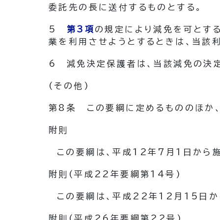
委託先の長に送付するものとする。
5
第3項
の規定により減免を可とす
業を利用させようとするときは、当該
6
減免決定保護者は、当該減免の決
(その他)
第8条
この要綱に定めるもののほか
附
則
この要綱は、平成12年7月1日から
附
則
(平成22年
要綱第14号)
この要綱は、平成22年12月15日か
附
則
(平成26年
要綱第22号)