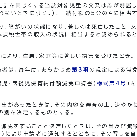
生計を同じくする当該対象児童の父又は母が別居
れないときに限る。)
。 納付額の5分の4に相当
り、障がいの状態になり、若しくは死亡したこと、
非課税世帯の収入の状況に相当すると認められる
害により、住居、家財等に著しい損害を受けたとき。
る者は、毎年度、あらかじめ
第3項
の規定による減
病児・病後児保育納付額減免申請書
(
様式第4号
)
を
提出があったときは、その内容を審査の上、速やか
の別を決定するものとする。
の減免をすることと決定したときは、その旨及び減
号
)
により申請者に通知するとともに、その写しを