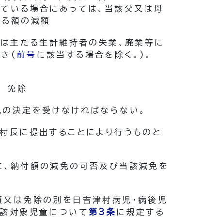
している場合にあっては、当該父又は母
する額の減額
又は主たる生計維持者の失業、廃業等に
とき
(
前号
に該当する場合を除く。)
。
 免除
免の決定を受けなければならない。
村長に提出することにより行うものと
に、納付額の減免の可否及び当該減免を
額又は免除の別を日吉津村病児・病後児
当該対象児童について
第3条
に規定する