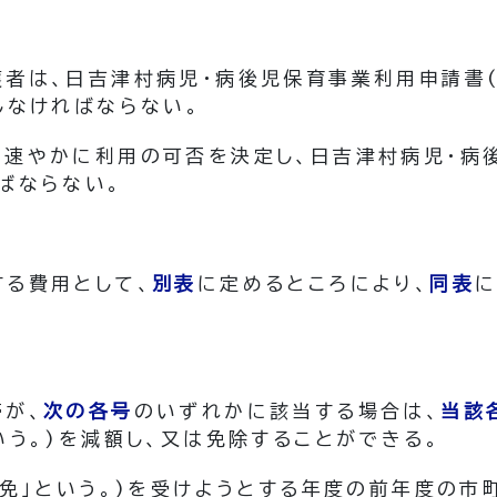
護者は、日吉津村病児・病後児保育事業利用申請書
しなければならない。
、速やかに利用の可否を決定し、日吉津村病児・病
ばならない。
する費用として、
別表
に定めるところにより、
同表
帯が、
次の各号
のいずれかに該当する場合は、
当該
いう。)
を減額し、又は免除することができる。
免」という。)
を受けようとする年度の前年度の市