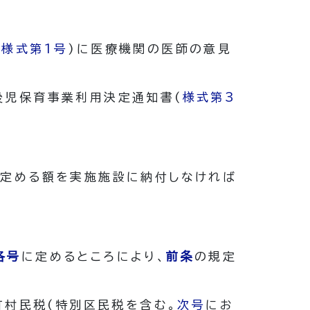
(
様式第1号
)
に医療機関の医師の意見
後児保育事業利用決定通知書
(
様式第3
に定める額を実施施設に納付しなければ
各号
に定めるところにより、
前条
の規定
町村民税
(特別区民税を含む。
次号
にお