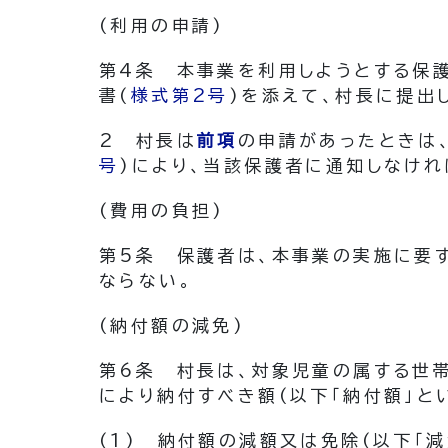
(利用の申請)
第4条
本事業を利用しようとする保
書
(
様式第2号
)
を添えて、村長に提出
2
村長は
前項
の申請があったときは
号
)
により、当該保護者に通知しなけれ
(費用の負担)
第5条
保護者は、本事業の実施に要
ならない。
(納付額の減免)
第6条
村長は、対象児童の属する世
により納付すべき額
(以下「納付額」と
(1)
納付額の減額又は免除
(以下「減