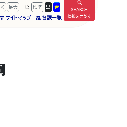
色
きく
最
大
標準
黒
青
SEARCH
情報をさがす
サイトマップ
各課一覧
綱