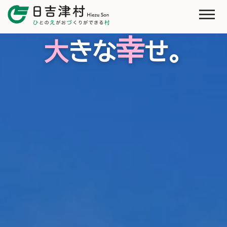
村
小
さな
の、
幸
大
きな
せ。