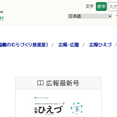
文字
標準
大
協働のむらづくり推進室）
/
広報・広聴
/
広報ひえづ
広報最新号