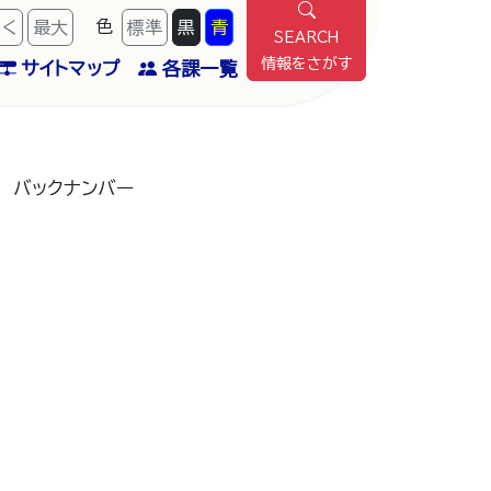
色
きく
最
大
標準
黒
青
SEARCH
情報をさがす
サイトマップ
各課一覧
/
バックナンバー