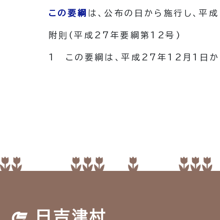
この要綱
は、公布の日から施行し、平成
附
則
(平成27年
要綱第12号)
1
この要綱は、平成27年12月1日
日吉津村