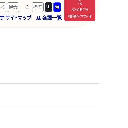
色
きく
最
大
標準
黒
青
SEARCH
情報をさがす
サイトマップ
各課一覧