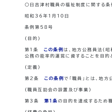
○日吉津村職員の福祉制度に関する条
昭和36年1月10日
条例第58号
(目的)
第1条
この条例
は、地方公務員法
(昭
公務の能率的運営に資することを目的
(定義)
第2条
この条例
で「職員」とは、地方
(職員互助会の設置及び事業)
第3条
第1条
の目的を達成するため