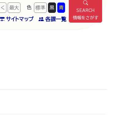
色
きく
最
大
標準
黒
青
SEARCH
情報をさがす
サイトマップ
各課一覧