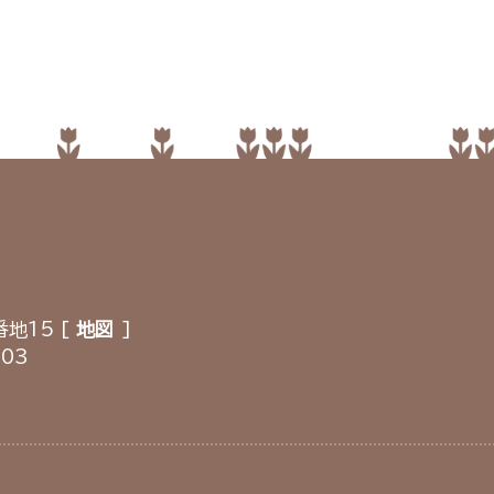
地15 [
地図
]
903