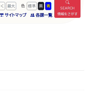
色
きく
最
大
標準
黒
青
SEARCH
情報をさがす
サイトマップ
各課一覧