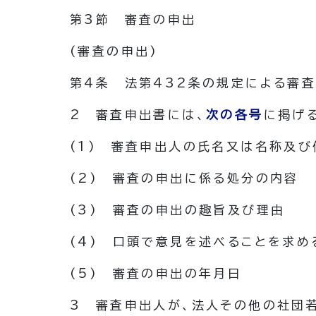
第3節
審査の申出
(審査の申出)
第4条
法第432条の規定による審
2
審査申出書には、
次の各号
に掲げ
(1)
審査申出人の氏名又は名称及び
(2)
審査の申出に係る処分の内容
(3)
審査の申出の趣旨及び理由
(4)
口頭で意見を述べることを求め
(5)
審査の申出の年月日
3
審査申出人が、法人その他の社団