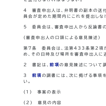
4
審査申出人は、弁明書の副本の送
員会が定めた期間内にこれを提出しな
5
委員会は、審査申出人から反論書
(審査申出人の口頭による意見陳述)
第7条
委員会は、法第433条第2
め、その日時及び場所を審査申出人に
2
書記は、
前項
の意見陳述について
3
前項
の調書には、次に掲げる事項
い。
(1)
事案の表示
(2)
意見の内容