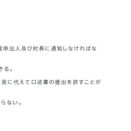
査申出人及び村長に通知しなければな
きる。
証言に代えて口述書の提出を許すことが
ならない。