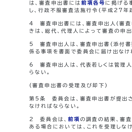
は、審査申出書には
前項各号
に掲げる
し、行政不服審査法施行令
(平成27年
4
審査申出書には、審査申出人
(審
きは、総代、代理人によって審査の申
5
審査申出人は、審査申出書
(添付書
係る事項を書面で委員会に届け出なけ
6
審査申出人は、代表若しくは管理
らない。
(審査申出書の受理及び却下)
第5条
委員会は、審査申出書が提出
なければならない。
2
委員会は、
前項
の調査の結果、審
ある場合においては、これを受理しな