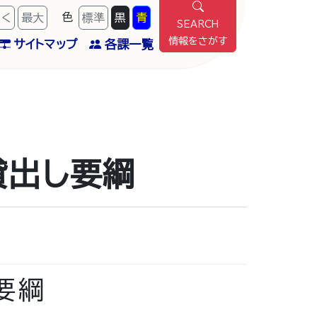
色
きく
最
大
標準
黒
青
SEARCH
情報をさがす
サイトマップ
各課一覧
貸出し要綱
要綱