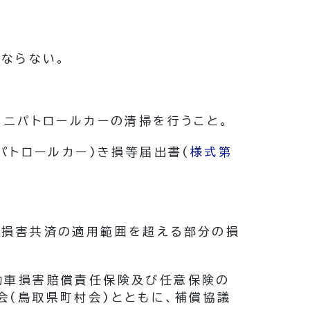
ならない。
。
ミニパトロールカーの清掃を行うこと。
パトロールカー)
き損等届出書
(
様式第
車損害共済の適用範囲を超える部分の損
動車損害賠償責任保険及び任意保険の
会
(鳥取県町村会)
とともに、補償協議