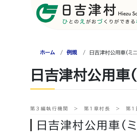
ホーム
/
例規
/
日吉津村公用車(ミ
日吉津村公用車(
第3編執行機関 > 第1章村長 > 第
日吉津村公用車(