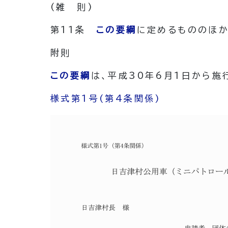
(雑 則)
第11条
この要綱
に定めるもののほか
附
則
この要綱
は、平成30年6月1日から施
様式第1号
(第4条関係)