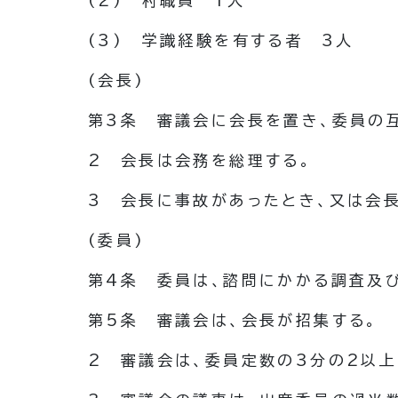
(2)
村職員 1人
(3)
学識経験を有する者 3人
(会長)
第3条
審議会に会長を置き、委員の
2
会長は会務を総理する。
3
会長に事故があったとき、又は会
(委員)
第4条
委員は、諮問にかかる調査及
第5条
審議会は、会長が招集する。
2
審議会は、委員定数の3分の2以