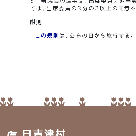
3
審議会の議事は、出席委員の過半数
ては、出席委員の3分の2以上の同意
附
則
この規則
は、公布の日から施行する。
日吉津村