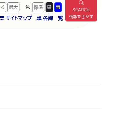
色
きく
最
大
標準
黒
青
SEARCH
情報をさがす
サイトマップ
各課一覧