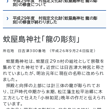
平成２９年度 村指定文化財（蚊屋島神社 龍の彫
刻）の修復について
平成２９年度 村指定文化財（蚊屋島神社 龍の彫
刻）の修復が終わりました
蚊屋島神社「龍の彫刻」
所在地 日吉津380番地 （平成26年９月24日指定）
蚊屋島神社は、蚊屋庄29ヵ村の総社として崇敬を
集めてきた神社です。近世には日吉津大神宮と称さ
れていましたが、明治元年に現在の名称に改められ
ました。
拝殿と向拝の上部には計三体の龍が彫られてお
り、江戸時代中期から末期、松江藩主松平治郷に木
工方として仕えた「小林如泥」晩年の作だと伝えられ
ています。