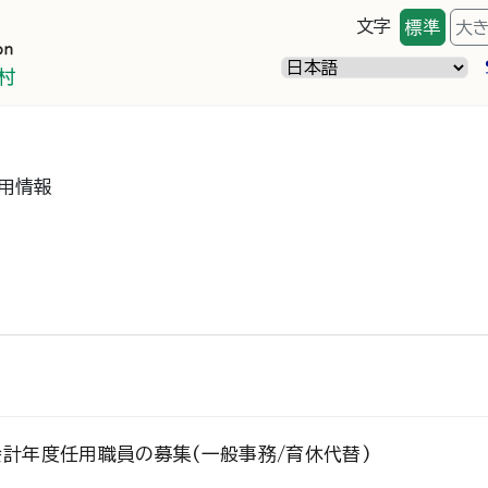
文字
標準
大
用情報
会計年度任用職員の募集(一般事務/育休代替)