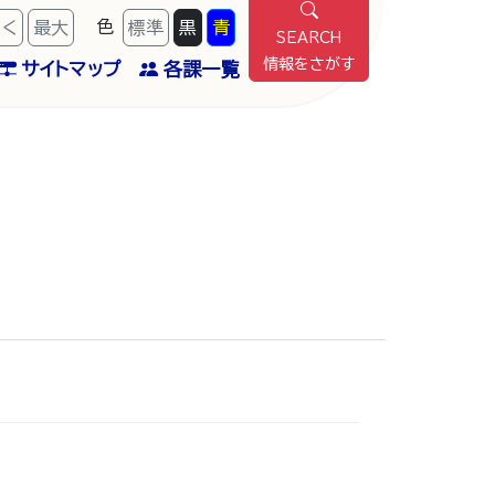
色
きく
最
大
標準
黒
青
SEARCH
情報をさがす
サイトマップ
各課一覧