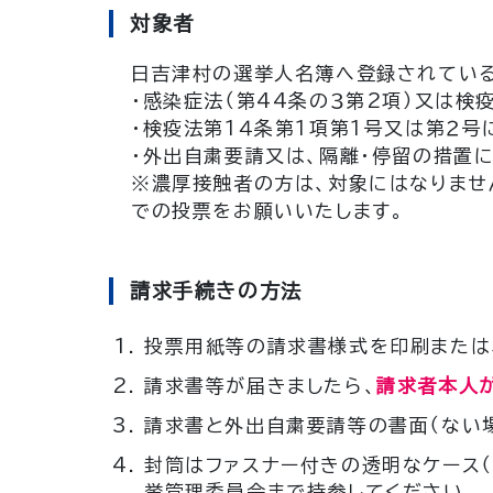
対象者
日吉津村の選挙人名簿へ登録されてい
・感染症法（第44条の３第2項）又は検
・検疫法第１４条第１項第１号又は第２
・外出自粛要請又は、隔離・停留の措置
※濃厚接触者の方は、対象にはなりませ
での投票をお願いいたします。
請求手続きの方法
投票用紙等の請求書様式を印刷または
請求書等が届きましたら、
請求者本人
請求書と外出自粛要請等の書面（ない
封筒はファスナー付きの透明なケース（
挙管理委員会まで持参してください。