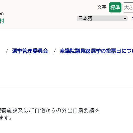
文字
標準
大
）
/
選挙管理委員会
/
衆議院議員総選挙の投票日につ
療養施設又はご自宅からの外出自粛要請を
ます。