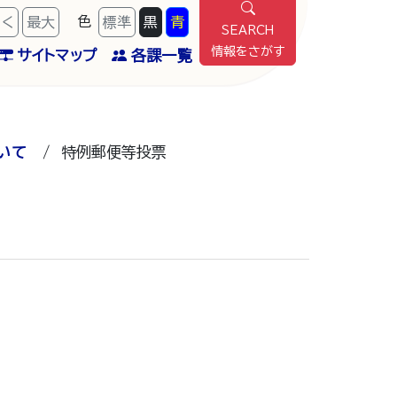
色
きく
最
大
標準
黒
青
SEARCH
情報をさがす
サイトマップ
各課一覧
いて
/
特例郵便等投票