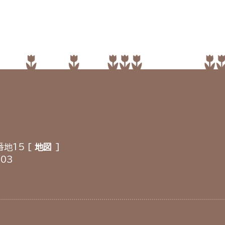
地15 [
地図
]
903