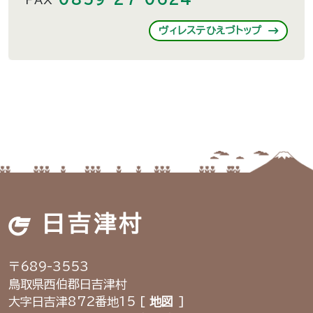
FAX
ヴィレステひえづトップ
日吉津村
〒689-3553
鳥取県西伯郡日吉津村
大字日吉津872番地15 [
地図
]