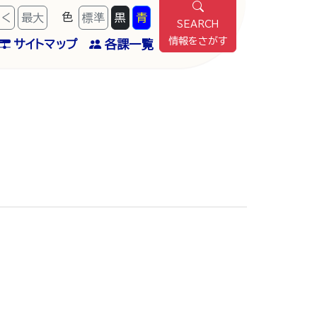
色
きく
最
大
標準
黒
青
SEARCH
情報をさがす
サイトマップ
各課一覧