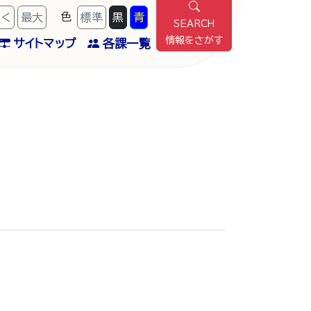
色
きく
最
大
標準
黒
青
SEARCH
情報をさがす
サイトマップ
各課一覧