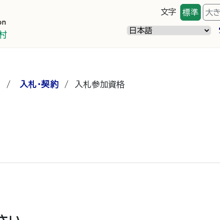
文字
標準
大
）
/
入札・契約
/
入札参加資格