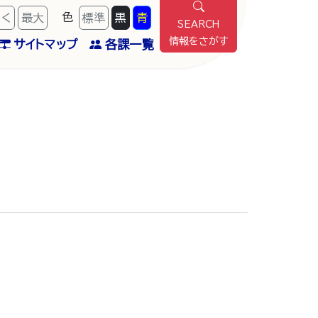
色
きく
最
大
標準
黒
青
SEARCH
情報をさがす
サイトマップ
各課一覧