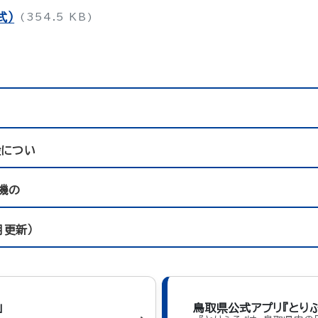
式）
(354.5 KB)
金につい
機の
月更新）
」
鳥取県公式アプリ『とりふ