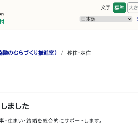
文字
標準
大
協働のむらづくり推進室）
/
移住・定住
しました
事・住まい・結婚を総合的にサポートします。