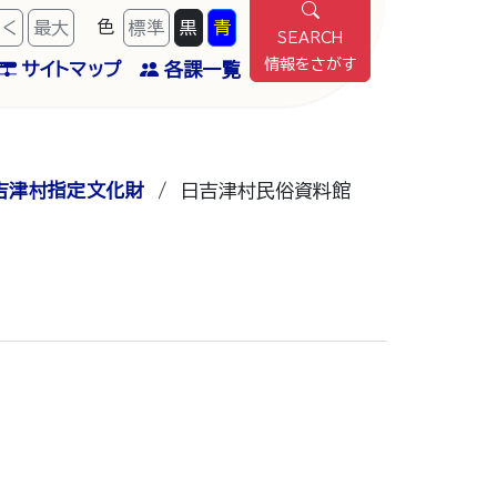
色
きく
最
大
標準
黒
青
SEARCH
情報をさがす
サイトマップ
各課一覧
吉津村指定文化財
/
日吉津村民俗資料館