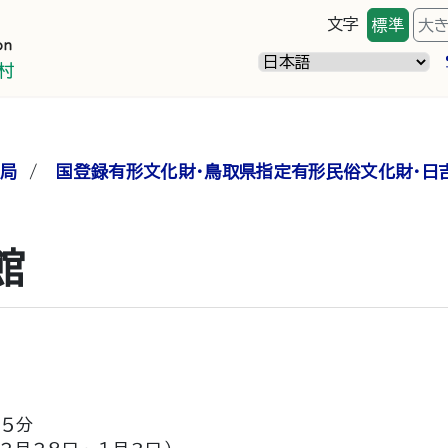
文字
標準
大
局
/
国登録有形文化財・鳥取県指定有形民俗文化財・日
館
１５分