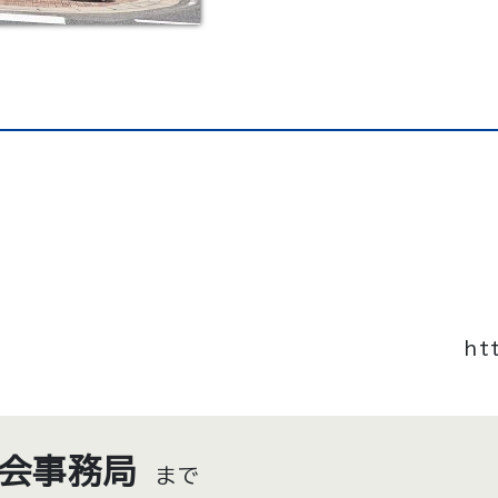
ht
会事務局
まで