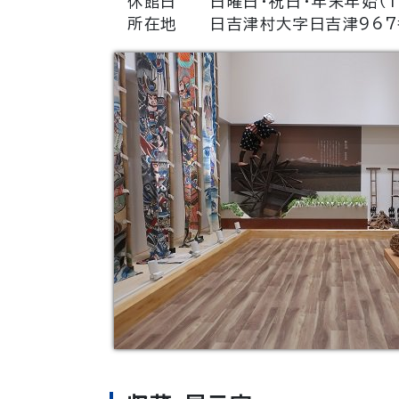
休館日 日曜日・祝日・年末年始（１
所在地 日吉津村大字日吉津967番