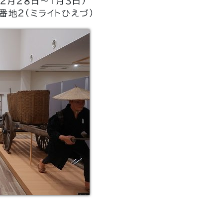
２月２８日～１月３日）
地2（ミライトひえづ）