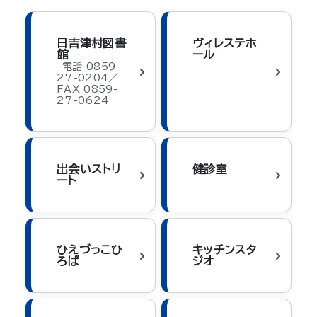
日吉津村図書
ヴィレステホ
館
ール
電話 0859-
27-0204／
FAX 0859-
27-0624
出会いストリ
健診室
ート
ひえづっこひ
キッチンスタ
ろば
ジオ