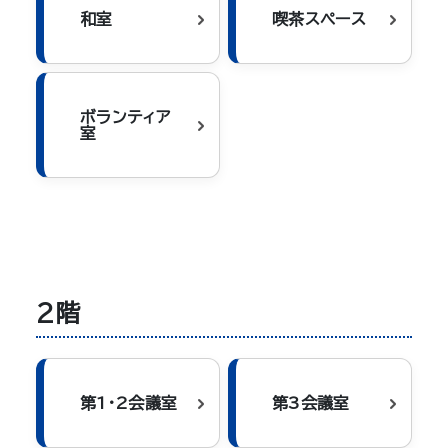
和室
喫茶スペース
ボランティア
室
2階
第1・2会議室
第3会議室