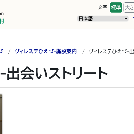
文字
標準
大
づ
/
ヴィレステひえづ-施設案内
/
ヴィレステひえづ-出
-出会いストリート