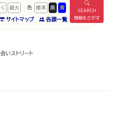
色
きく
最
大
標準
黒
青
SEARCH
情報をさがす
サイトマップ
各課一覧
会いストリート