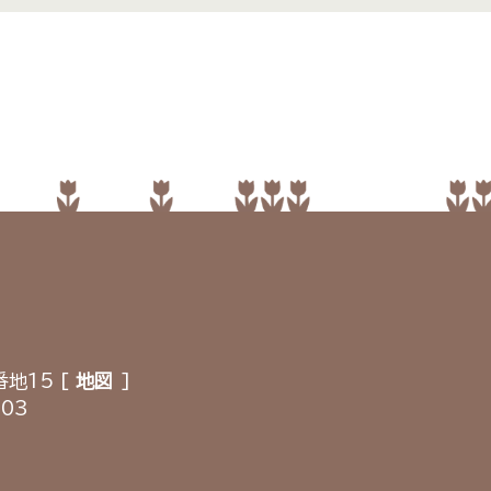
地15 [
地図
]
903