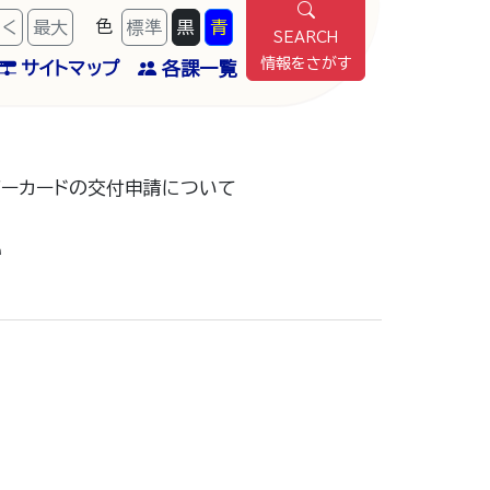
色
きく
最
大
標準
黒
青
SEARCH
情報をさがす
サイトマップ
各課一覧
バーカードの交付申請について
て