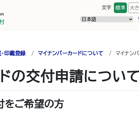
文字
標準
大
民・印鑑登録
/
マイナンバーカードについて
/
マイナン
ードの交付申請につい
付をご希望の方