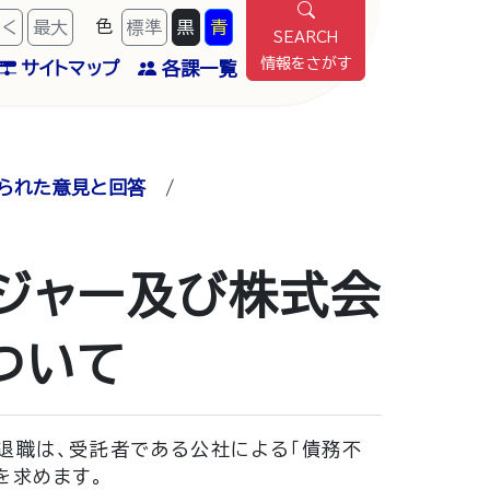
色
きく
最
大
標準
黒
青
SEARCH
情報をさがす
サイトマップ
各課一覧
られた意見と回答
/
ジャー及び株式会
ついて
退職は、受託者である公社による「債務不
を求めます。