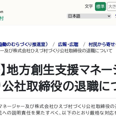
文字
標準
大
協働のむらづくり推進室）
/
広報・広聴
/
村民から寄せ
ャー及び株式会社ひえづ村づくり公社取締役の退職について
答】地方創生支援マネー
り公社取締役の退職に
ネージャー及び株式会社ひえづ村づくり公社取締役の
住民への説明責任を果たすべく、以下のとおり厳格な対応